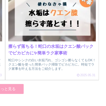
擦らず落ちる！蛇口の水垢はクエン酸パック
でピカピカに✨簡単ラク家事術
す
蛇口やシンクの白い水垢汚れ、ゴシゴシ擦らなくてもOK！
天
クエン酸を使った簡単パック掃除でピカピカに。時短でラ
ク家事を叶える方法をご紹介します。
03
2025.05.31
もっと見る