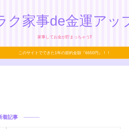
ラク家事de金運アッ
家事してお金が貯まっちゃう⁉
このサイトでできた1年の節約金額『6650円』！！
新着記事