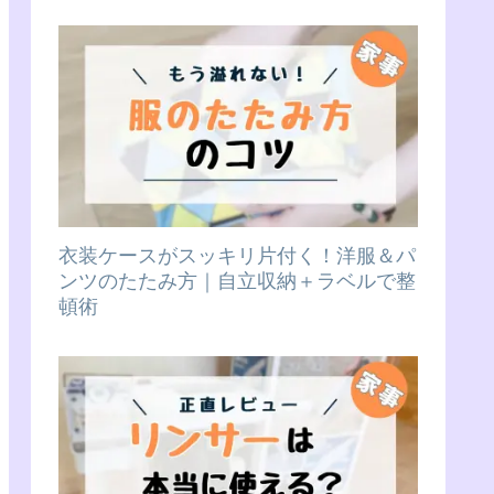
衣装ケースがスッキリ片付く！洋服＆パ
ンツのたたみ方｜自立収納＋ラベルで整
頓術